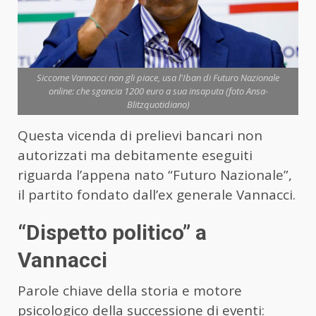
Siccome Vannacci non gli piace, usa l'Iban di Futuro Nazionale
online: che sgancia 1200 euro a sua insaputa (foto Ansa-
Blitzquotidiano)
Questa vicenda di prelievi bancari non
autorizzati ma debitamente eseguiti
riguarda l’appena nato “Futuro Nazionale”,
il partito fondato dall’ex generale Vannacci.
“Dispetto politico” a
Vannacci
Parole chiave della storia e motore
psicologico della successione di eventi: