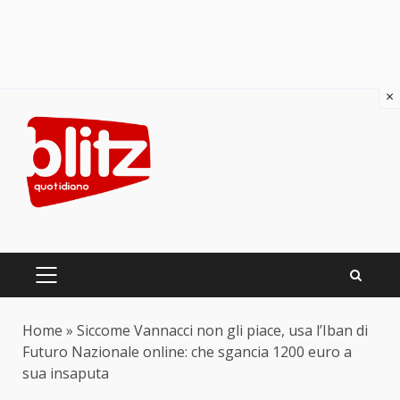
×
Skip
to
content
PRIMARY
MENU
Home
»
Siccome Vannacci non gli piace, usa l’Iban di
Futuro Nazionale online: che sgancia 1200 euro a
sua insaputa