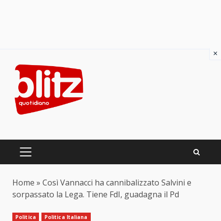
×
Skip
to
content
PRIMARY
MENU
Home
»
Così Vannacci ha cannibalizzato Salvini e
sorpassato la Lega. Tiene FdI, guadagna il Pd
Politica
Politica Italiana