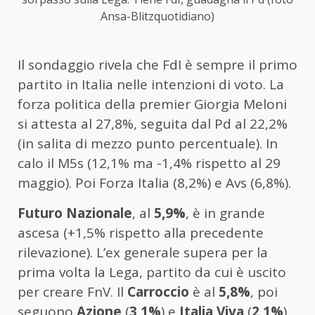
Ansa-Blitzquotidiano)
Il sondaggio rivela che FdI è sempre il primo
partito in Italia nelle intenzioni di voto. La
forza politica della premier Giorgia Meloni
si attesta al 27,8%, seguita dal Pd al 22,2%
(in salita di mezzo punto percentuale). In
calo il M5s (12,1% ma -1,4% rispetto al 29
maggio). Poi Forza Italia (8,2%) e Avs (6,8%).
Futuro Nazionale
, al
5,9%
, è in grande
ascesa (+1,5% rispetto alla precedente
rilevazione). L’ex generale supera per la
prima volta la Lega, partito da cui è uscito
per creare FnV. Il
Carroccio
è al
5,8%
, poi
seguono
Azione
(
3,1%
) e
Italia Viva
(
2,1%
).