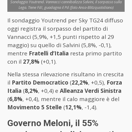
Sondaggio Youtrend. Vannacci cannibalizza Salvini, il sorpasso sulla
Lega. Tiene FdI, guadagna il Pd (foto Ansa-Blitzquotidiano)
Il sondaggio Youtrend per Sky TG24 diffuso
oggi registra il sorpasso del partito di
Vannacci (5,9%, +1,5 punti rispetto al 29
maggio) su quello di Salvini (5,8%, -0,1),
mentre
Fratelli d’Italia
resta primo partito
con il
27,8%
(+0,1).
Nella stessa rilevazione risultano in crescita
il
Partito Democratico
(
22,2%
, +0,5),
Forza
Italia
(
8,2%
, +0,4) e
Alleanza Verdi Sinistra
(
6,8%
, +0,4), mentre il calo maggiore è del
Movimento 5 Stelle
(
12,1%
, -1,4).
Governo Meloni, il 55%