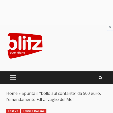
×
Skip
to
content
PRIMARY
MENU
Home
»
Spunta il “bollo sul contante” da 500 euro,
l’emendamento FdI al vaglio del Mef
Politica
Politica Italiana