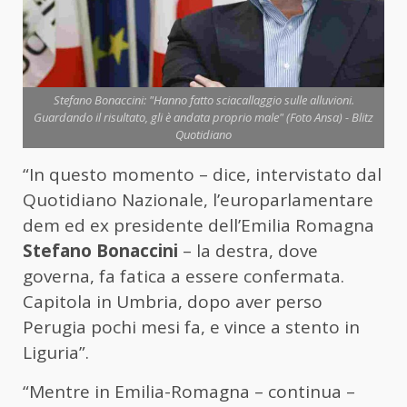
Stefano Bonaccini: "Hanno fatto sciacallaggio sulle alluvioni.
Guardando il risultato, gli è andata proprio male" (Foto Ansa) - Blitz
Quotidiano
“In questo momento – dice, intervistato dal
Quotidiano Nazionale, l’europarlamentare
dem ed ex presidente dell’Emilia Romagna
Stefano Bonaccini
– la destra, dove
governa, fa fatica a essere confermata.
Capitola in Umbria, dopo aver perso
Perugia pochi mesi fa, e vince a stento in
Liguria”.
“Mentre in Emilia-Romagna – continua –