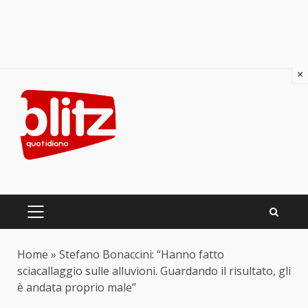
×
Skip
to
content
PRIMARY
MENU
Home
»
Stefano Bonaccini: “Hanno fatto
sciacallaggio sulle alluvioni. Guardando il risultato, gli
è andata proprio male”