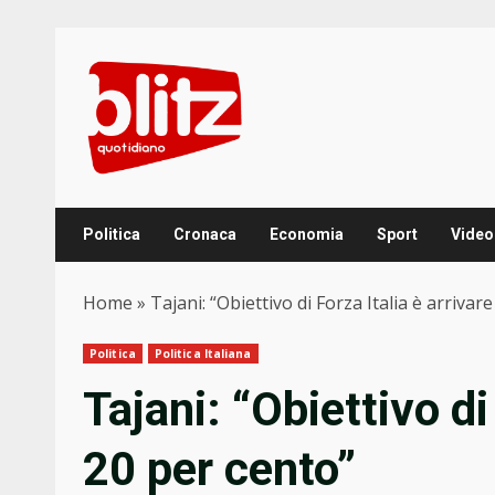
Skip
to
content
Politica
Cronaca
Economia
Sport
Video
Home
»
Tajani: “Obiettivo di Forza Italia è arrivar
Politica
Politica Italiana
Tajani: “Obiettivo di 
20 per cento”