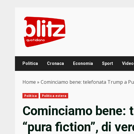
Skip
to
content
Politica
Cronaca
Economia
Sport
Video
Home
»
Cominciamo bene: telefonata Trump a Putin 
Politica
Politica estera
Cominciamo bene: t
“pura fiction”, di ve