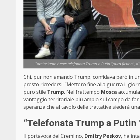
Cominciamo bene: telefonata Trump a Putin "pura fiction", di v
Chi, pur non amando Trump, confidava però in un
presto ricredersi. “Metterò fine alla guerra il gio
puro stile
Trump
. Nel frattempo
Mosca
accumula m
vantaggio territoriale più ampio sul campo da far 
speranza che al tavolo delle trattative siederà una
“Telefonata Trump a Putin “
Il portavoce del Cremlino,
Dmitry Peskov
, ha int