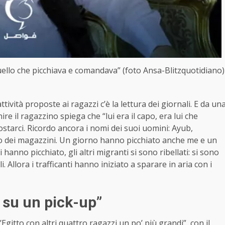
quello che picchiava e comandava” (foto Ansa-Blitzquotidiano)
attività proposte ai ragazzi c’è la lettura dei giornali. E da un
re il ragazzino spiega che “lui era il capo, era lui che
ostarci. Ricordo ancora i nomi dei suoi uomini: Ayub,
 dei magazzini. Un giorno hanno picchiato anche me e un
hanno picchiato, gli altri migranti si sono ribellati: si sono
 Allora i trafficanti hanno iniziato a sparare in aria con i
 su un pick-up”
’Egitto con altri quattro ragazzi un po’ più grandi”, con il