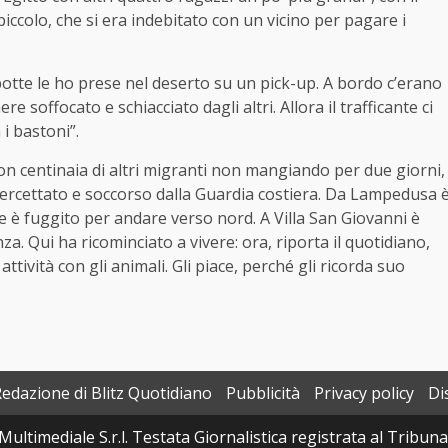
piccolo, che si era indebitato con un vicino per pagare i
botte le ho prese nel deserto su un pick-up. A bordo c’erano
 soffocato e schiacciato dagli altri. Allora il trafficante ci
 i bastoni”.
con centinaia di altri migranti non mangiando per due giorni,
ntercettato e soccorso dalla Guardia costiera. Da Lampedusa 
ve è fuggito per andare verso nord. A Villa San Giovanni è
za. Qui ha ricominciato a vivere: ora, riporta il quotidiano,
tività con gli animali. Gli piace, perché gli ricorda suo
Redazione di Blitz Quotidiano
Pubblicità
Privacy policy
Di
Multimediale S.r.l. Testata Giornalistica registrata al Tribun