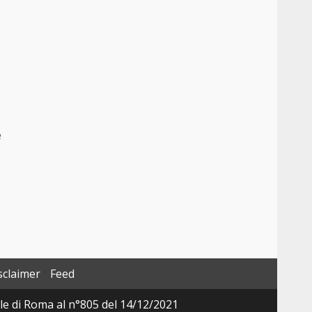
è
sclaimer
Feed
ale di Roma al n°805 del 14/12/2021