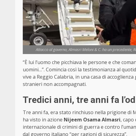
Attacco al governo, Almasri Meloni & C. ha un precedente, R
“È lui l’uomo che picchiava le persone e che comand
uomini…”. Comincia così la testimonianza al quoti
vive a Reggio Calabria, in una casa di accoglienza 
stranieri non accompagnati.
Tredici anni, tre anni fa l’odi
Tre anni fa, era stato rinchiuso nella prigione di M
ha visto in azione
Nijeem Osama Almasri
, capo 
internazionale di crimini di guerra e contro l’uma
dal governo italiano “per ragioni di sicurezza”.