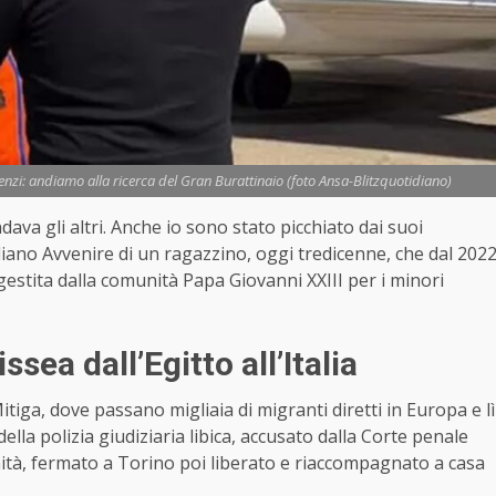
enzi: andiamo alla ricerca del Gran Burattinaio (foto Ansa-Blitzquotidiano)
ava gli altri. Anche io sono stato picchiato dai suoi
diano Avvenire di un ragazzino, oggi tredicenne, che dal 202
gestita dalla comunità Papa Giovanni XXIII per i minori
ssea dall’Egitto all’Italia
itiga, dove passano migliaia di migranti diretti in Europa e lì
della polizia giudiziaria libica, accusato dalla Corte penale
nità, fermato a Torino poi liberato e riaccompagnato a casa