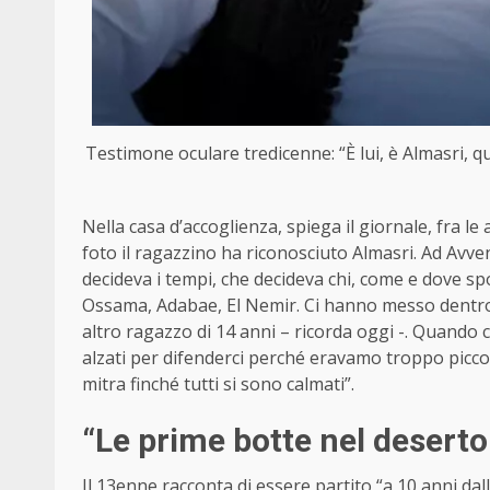
Testimone oculare tredicenne: “È lui, è Almasri, 
Nella casa d’accoglienza, spiega il giornale, fra le 
foto il ragazzino ha riconosciuto Almasri. Ad Avveni
decideva i tempi, che decideva chi, come e dove sp
Ossama, Adabae, El Nemir. Ci hanno messo dentro
altro ragazzo di 14 anni – ricorda oggi -. Quando ci 
alzati per difenderci perché eravamo troppo piccoli.
mitra finché tutti si sono calmati”.
“Le prime botte nel deserto
Il 13enne racconta di essere partito “a 10 anni dall