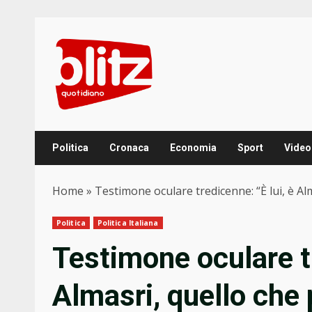
Skip
to
content
Politica
Cronaca
Economia
Sport
Video
Home
»
Testimone oculare tredicenne: “È lui, è A
Politica
Politica Italiana
Testimone oculare tr
Almasri, quello che