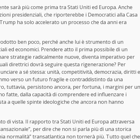
te sarà più come prima tra Stati Uniti ed Europa. Anche
ioni presidenziali, che riporterebbe i Democratici alla Casa
e. Trump ha solo accelerato un processo che da anni era
odotto ben poco, perché anche lui è strumento di un
iali ed economici. Prendere atto il prima possibile di un
e strategie radicalmente nuove, diventa imperativo per
uali direttrici dovrà seguire questa rigenerazione? Per
ciare a sé stessa: unità, competitività, democrazia, diritti 
emmo verso un futuro fragile e contraddistinto da una
ro, tuttavia, persistono ancora, per fortuna, i margini per u
o fatte, dalla capacità di comprendere ed influenzare i
osta a quelle spinte ideologiche che ancora non hanno
 di vista. Il rapporto tra Stati Uniti ed Europa attraversa
ransazionale”, per dire che non si parla più di una storica
hia normalità” transatlantica non tornerà più. Tutto quel che