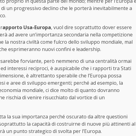
otto proprio in questa parte del mondo; mentre per l’Europa 
 di un progressivo declino che le porterà inevitabilmente a
co.
 r
apporto Usa-Europa
, vuol dire soprattutto dover essere
nderà ad avere un’importanza secondaria nella competizione
 la nostra civiltà come fulcro dello sviluppo mondiale, mal
i che esprimeranno nuovi confini e leadership.
 sarebbe forviante, però nemmeno di una centralità ormai
ed interessi reciproci, è auspicabile che i rapporti tra Stati
 dimensione, è altrettanto sperabile che l’Europa possa
esi e aree di sviluppo emergenti; perché ad esempio, la
 economia mondiale, ci dice molto di quanto dovranno
e rischia di venire risucchiato dal vortice di un
ta la sua importanza perché oscurato da altre questioni
a soprattutto la capacità di costruirne di nuove più attinenti al
à un punto strategico di svolta per l’Europa.