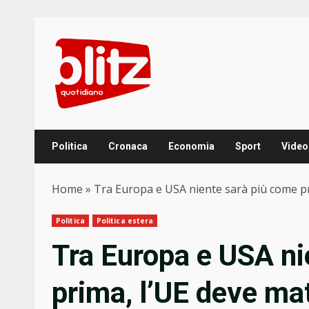
Skip
to
content
Politica
Cronaca
Economia
Sport
Video
Home
»
Tra Europa e USA niente sarà più come p
Politica
Politica estera
Tra Europa e USA ni
prima, l’UE deve ma