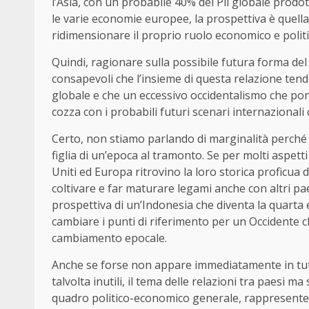
l’Asia, con un probabile 40% del Pil globale prod
le varie economie europee, la prospettiva è quella
ridimensionare il proprio ruolo economico e politi
Quindi, ragionare sulla possibile futura forma del
consapevoli che l’insieme di questa relazione te
globale e che un eccessivo occidentalismo che pone
cozza con i probabili futuri scenari internazional
Certo, non stiamo parlando di marginalità perché
figlia di un’epoca al tramonto. Se per molti aspetti 
Uniti ed Europa ritrovino la loro storica proficua
coltivare e far maturare legami anche con altri pa
prospettiva di un’Indonesia che diventa la quarta
cambiare i punti di riferimento per un Occidente ch
cambiamento epocale.
Anche se forse non appare immediatamente in tut
talvolta inutili, il tema delle relazioni tra paesi m
quadro politico-economico generale, rappresenter