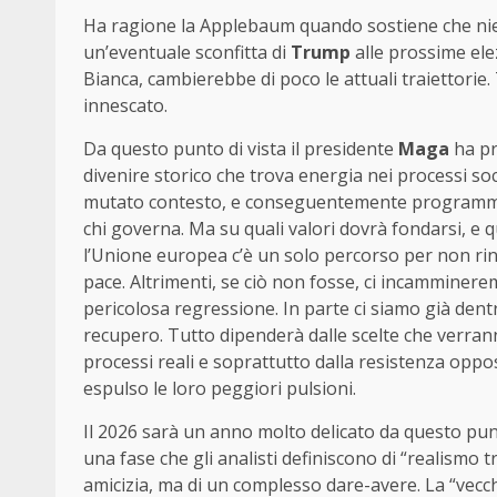
Ha ragione la Applebaum quando sostiene che nien
un’eventuale sconfitta di
Trump
alle prossime elez
Bianca, cambierebbe di poco le attuali traiettori
innescato.
Da questo punto di vista il presidente
Maga
ha pr
divenire storico che trova energia nei processi soc
mutato contesto, e conseguentemente programmar
chi governa. Ma su quali valori dovrà fondarsi, e q
l’Unione europea c’è un solo percorso per non rinun
pace. Altrimenti, se ciò non fosse, ci incamminer
pericolosa regressione. In parte ci siamo già dent
recupero. Tutto dipenderà dalle scelte che verrann
processi reali e soprattutto dalla resistenza opp
espulso le loro peggiori pulsioni.
Il 2026 sarà un anno molto delicato da questo punto
una fase che gli analisti definiscono di “realismo t
amicizia, ma di un complesso dare-avere. La “vecc