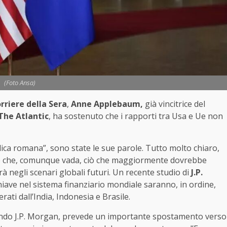
(Foto Ansa)
rriere della Sera
,
Anne Applebaum,
già vincitrice del
The Atlantic
, ha sostenuto che i rapporti tra Usa e Ue non
lica romana”, sono state le sue parole. Tutto molto chiaro,
to che, comunque vada, ciò che maggiormente dovrebbe
à negli scenari globali futuri. Un recente studio di
J.P.
chiave nel sistema finanziario mondiale saranno, in ordine,
ati dall’India, Indonesia e Brasile.
ondo J.P. Morgan, prevede un importante spostamento verso