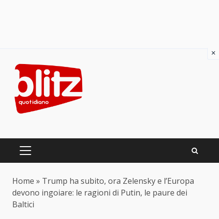
×
Skip
to
content
PRIMARY
MENU
Home
»
Trump ha subito, ora Zelensky e l’Europa
devono ingoiare: le ragioni di Putin, le paure dei
Baltici