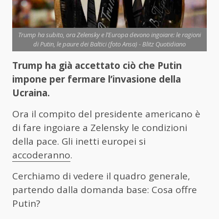
Trump ha subito, ora Zelensky e l’Europa devono ingoiare: le ragioni
di Putin, le paure dei Baltici (foto Ansa) - Blitz Quotidiano
Trump ha già accettato ciò che Putin
impone per fermare l’invasione della
Ucraina.
Ora il compito del presidente americano è
di fare ingoiare a Zelensky le condizioni
della pace. Gli inetti europei si
accoderanno
.
Cerchiamo di vedere il quadro generale,
partendo dalla domanda base: Cosa offre
Putin?