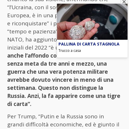
“l’Ucraina, con il sostegno dell’Unione
Europea, è in una posizione di combattere
e riconquistare” i propri territori. Con
“tempo e pazienza” e grazie al supporto
NATO, ha aggiunto, tornare ai confini
PALLINA DI CARTA STAGNOLA
iniziali del 2022 “è un’opzione”.
Durissimo
Trucco a casa
anche l’affondo contro Mosca: “Combatte
senza meta da tre anni e mezzo, una
guerra che una vera potenza militare
avrebbe dovuto vincere in meno di una
settimana. Questo non distingue la
Russia. Anzi, la fa apparire come una tigre
di carta”.
Per Trump, “Putin e la Russia sono in
grandi difficoltà economiche, ed è giunto il