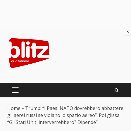
×
Skip
to
content
PRIMARY
MENU
Home
»
Trump: “I Paesi NATO dovrebbero abbattere
gli aerei russi se violano lo spazio aereo”. Poi glissa:
“Gli Stati Uniti interverrebbero? Dipende”