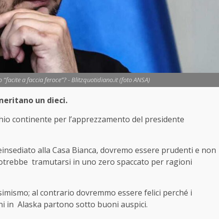
“facite a faccia feroce”? - Blitzquotidiano.it (foto ANSA)
meritano un dieci.
hio continente per l’apprezzamento del presidente
insediato alla Casa Bianca, dovremo essere prudenti e non
potrebbe tramutarsi in uno zero spaccato per ragioni
mismo; al contrario dovremmo essere felici perché i
ni in Alaska partono sotto buoni auspici.