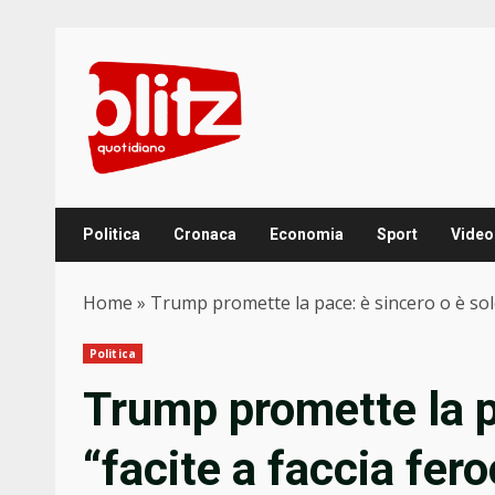
Skip
to
content
Politica
Cronaca
Economia
Sport
Video
Home
»
Trump promette la pace: è sincero o è solo
Politica
Trump promette la p
“facite a faccia fer