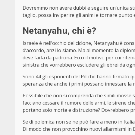
Dovremmo non avere dubbi e seguire un’unica stra
taglio, possa inviperire gli animi e tornare punto 
Netanyahu, chi è?
Israele è nell’occhio del ciclone, Netanyahu è c
d’accordo, anzi lo siamo. Ma al momento la diplomaz
deve farla da padrona. Ecco il motivo per cui riteni
sinistra che vorrebbero escludere gli ebrei da og
Sono 44 gli esponenti del Pd che hanno firmato qu
speranza che anche i primi possano innestare la ma
Possibile che non si comprenda che simili mosse s
facciano cessare il rumore delle armi, le sirene c
portano solo morte e distruzione? Dovrebbero prev
Se di polemica non se ne può fare a meno in Itali
Di modo che non provochino nuovi allarmismi in 