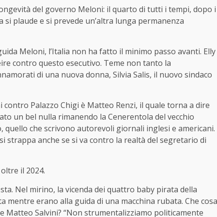
ngevità del governo Meloni: il quarto di tutti i tempi, dopo i
tra si plaude e si prevede un’altra lunga permanenza
i guida Meloni, l’Italia non ha fatto il minimo passo avanti. Elly
eire contro questo esecutivo. Teme non tanto la
namorati di una nuova donna, Silvia Salis, il nuovo sindaco
 contro Palazzo Chigi è Matteo Renzi, il quale torna a dire
nato un bel nulla rimanendo la Cenerentola del vecchio
, quello che scrivono autorevoli giornali inglesi e americani.
si strappa anche se si va contro la realtà del segretario di
ltre il 2024.
ta. Nel mirino, la vicenda dei quattro baby pirata della
ta mentre erano alla guida di una macchina rubata. Che cos
ene Matteo Salvini? “Non strumentalizziamo politicamente