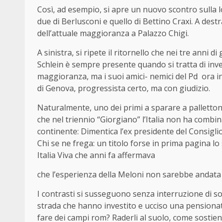
Così, ad esempio, si apre un nuovo scontro sulla lo
due di Berlusconi e quello di Bettino Craxi. A des
dell’attuale maggioranza a Palazzo Chigi.
A sinistra, si ripete il ritornello che nei tre anni d
Schlein è sempre presente quando si tratta di inv
maggioranza, ma i suoi amici- nemici del Pd ora in
di Genova, progressista certo, ma con giudizio.
Naturalmente, uno dei primi a sparare a pallettoni
che nel triennio “Giorgiano” l’Italia non ha combi
continente: Dimentica l’ex presidente del Consiglio
Chi se ne frega: un titolo forse in prima pagina lo 
Italia Viva che anni fa affermava
che l’esperienza della Meloni non sarebbe andata o
I contrasti si susseguono senza interruzione di sos
strada che hanno investito e ucciso una pensiona
fare dei campi rom? Raderli al suolo, come sosti