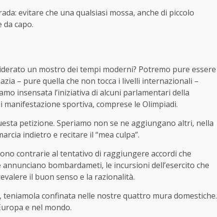
da: evitare che una qualsiasi mossa, anche di piccolo
e da capo.
onsiderato un mostro dei tempi moderni? Potremo pure essere
ia – pure quella che non tocca i livelli internazionali –
amo insensata l’iniziativa di alcuni parlamentari della
ni manifestazione sportiva, comprese le Olimpiadi.
esta petizione. Speriamo non se ne aggiungano altri, nella
rcia indietro e recitare il “mea culpa”.
ono contrarie al tentativo di raggiungere accordi che
he annunciano bombardameti, le incursioni dell’esercito che
alere il buon senso e la razionalità.
a, teniamola confinata nelle nostre quattro mura domestiche.
Europa e nel mondo.