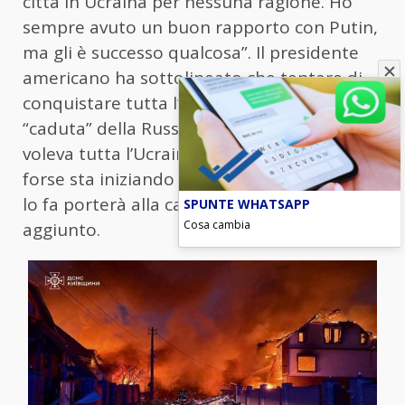
città in Ucraina per nessuna ragione. Ho
sempre avuto un buon rapporto con Putin,
ma gli è successo qualcosa”. Il presidente
americano ha sottolineato che tentare di
conquistare tutta l’Ucraina porterà alla
“caduta” della Russia: “Ho sempre detto che
voleva tutta l’Ucraina, non solo una parte, e
forse sta iniziando a rivelarsi giusto, ma se
lo fa porterà alla caduta” del suo Paese, ha
SPUNTE WHATSAPP
Cosa cambia
aggiunto.