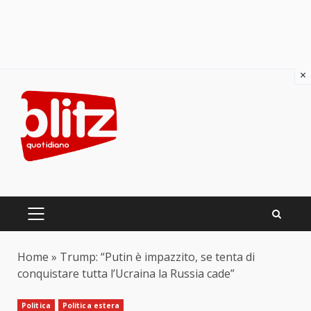
×
Skip
to
content
PRIMARY
MENU
Home
»
Trump: “Putin è impazzito, se tenta di
conquistare tutta l’Ucraina la Russia cade”
Politica
Politica estera