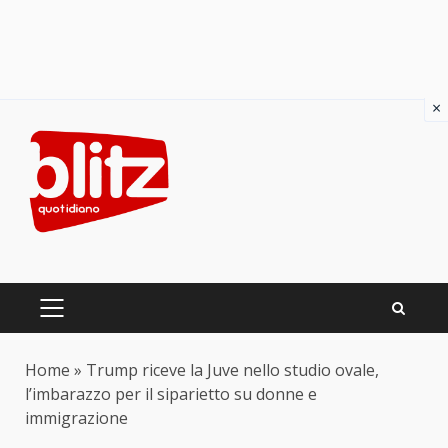
×
Skip
to
content
PRIMARY
MENU
Home
»
Trump riceve la Juve nello studio ovale,
l’imbarazzo per il siparietto su donne e
immigrazione