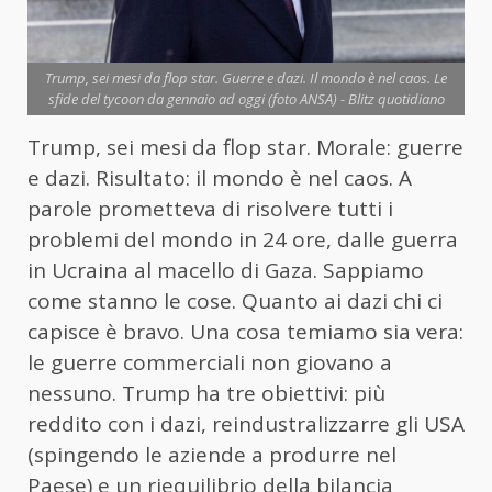
Trump, sei mesi da flop star. Guerre e dazi. Il mondo è nel caos. Le
sfide del tycoon da gennaio ad oggi (foto ANSA) - Blitz quotidiano
Trump, sei mesi da flop star. Morale: guerre
e dazi. Risultato: il mondo è nel caos. A
parole prometteva di risolvere tutti i
problemi del mondo in 24 ore, dalle guerra
in Ucraina al macello di Gaza. Sappiamo
come stanno le cose. Quanto ai dazi chi ci
capisce è bravo. Una cosa temiamo sia vera:
le guerre commerciali non giovano a
nessuno. Trump ha tre obiettivi: più
reddito con i dazi, reindustralizzarre gli USA
(spingendo le aziende a produrre nel
Paese) e un riequilibrio della bilancia