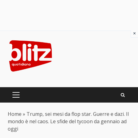
×
Skip
to
content
PRIMARY
MENU
Home
»
Trump, sei mesi da flop star. Guerre e dazi. Il
mondo è nel caos. Le sfide del tycoon da gennaio ad
oggi