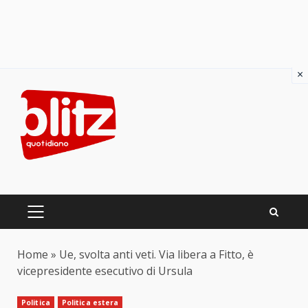
×
Skip
to
content
PRIMARY
MENU
Home
»
Ue, svolta anti veti. Via libera a Fitto, è
vicepresidente esecutivo di Ursula
Politica
Politica estera