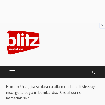
×
Skip
to
content
PRIMARY
MENU
Home
»
Una gita scolastica alla moschea di Mezzago,
insorge la Lega in Lombardia. “Crocifissi no,
Ramadan sì?”