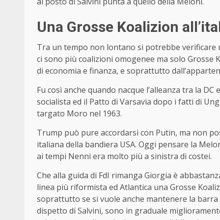
al posto di Salvini punta a quello della Meloni.
Una Grosse Koalizion all’ita
Tra un tempo non lontano si potrebbe verificare u
ci sono più coalizioni omogenee ma solo Grosse Ko
di economia e finanza, e soprattutto dall’apparten
Fu così anche quando nacque l’alleanza tra la DC e i
socialista ed il Patto di Varsavia dopo i fatti di U
targato Moro nel 1963.
Trump può pure accordarsi con Putin, ma non posso
italiana della bandiera USA. Oggi pensare la Melo
ai tempi Nenni era molto più a sinistra di costei.
Che alla guida di FdI rimanga Giorgia è abbastanz
linea più riformista ed Atlantica una Grosse Koali
soprattutto se si vuole anche mantenere la barra dri
dispetto di Salvini, sono in graduale miglioramento