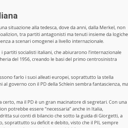
liana
na situazione alla tedesca, dove da anni, dalla Merkel, non
alizion, tra partiti antagonisti ma tenuti insieme da logiche
enza a scenari omogenei a livello internazionale.
 partiti socialisti italiani, che abiurarono l’internazionale
ngheria del 1956, creando le basi del primo centrosinistra
no farlo i suoi alleati europei, soprattutto la stella
ni al governo con il PD della Schlein sembra fantascienza, m
a certo, ma il PD è un gran macinatore di segretari. Con una
zion potrebbe essere “necessaria” anche in Italia,
tta sui conti di bilancio che sotto la guida di Giorgetti, a
, soprattutto su deficit e debito, visto che il PIL sempre