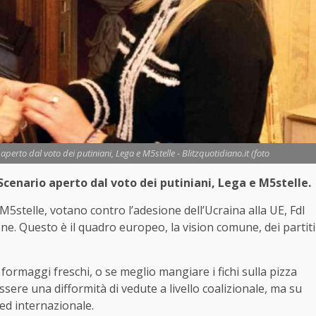
perto dal voto dei putiniani, Lega e M5stelle - Blitzquotidiano.it (foto
Scenario aperto dal voto dei putiniani, Lega e M5stelle.
e M5stelle, votano contro l’adesione dell’Ucraina alla UE, FdI
ene. Questo è il quadro europeo, la vision comune, dei partiti
 formaggi freschi, o se meglio mangiare i fichi sulla pizza
sere una difformità di vedute a livello coalizionale, ma su
ed internazionale.