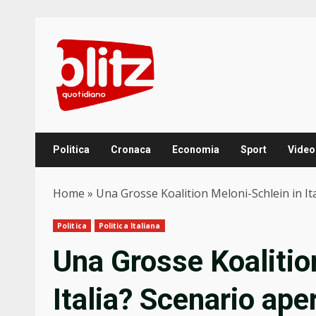
Skip
to
content
Politica
Cronaca
Economia
Sport
Video
Home
»
Una Grosse Koalition Meloni-Schlein in Ita
Politica
Politica Italiana
Una Grosse Koalitio
Italia? Scenario aper