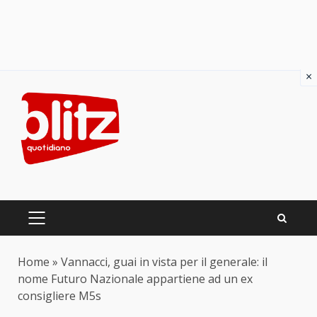
×
Skip
to
content
PRIMARY
MENU
Home
»
Vannacci, guai in vista per il generale: il
nome Futuro Nazionale appartiene ad un ex
consigliere M5s