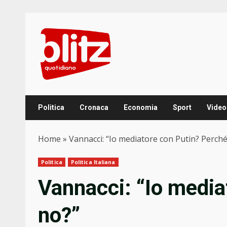
Skip
to
content
Politica
Cronaca
Economia
Sport
Video
Home
»
Vannacci: “Io mediatore con Putin? Perché
Politica
Politica Italiana
Vannacci: “Io media
no?”