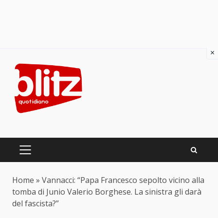
×
Skip
to
content
PRIMARY
MENU
Home
»
Vannacci: “Papa Francesco sepolto vicino alla
tomba di Junio Valerio Borghese. La sinistra gli darà
del fascista?”