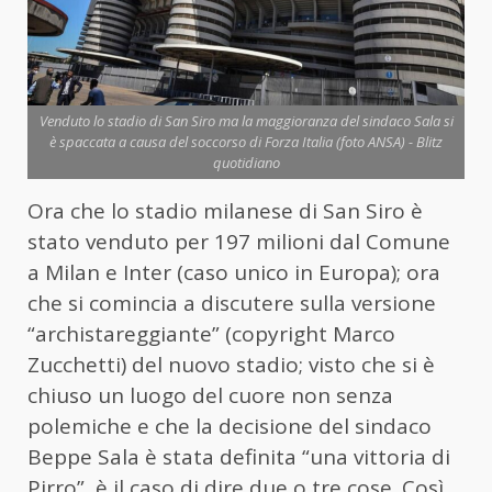
Venduto lo stadio di San Siro ma la maggioranza del sindaco Sala si
è spaccata a causa del soccorso di Forza Italia (foto ANSA) - Blitz
quotidiano
Ora che lo stadio milanese di San Siro è
stato venduto per 197 milioni dal Comune
a Milan e Inter (caso unico in Europa); ora
che si comincia a discutere sulla versione
“archistareggiante” (copyright Marco
Zucchetti) del nuovo stadio; visto che si è
chiuso un luogo del cuore non senza
polemiche e che la decisione del sindaco
Beppe Sala è stata definita “una vittoria di
Pirro”, è il caso di dire due o tre cose. Così,