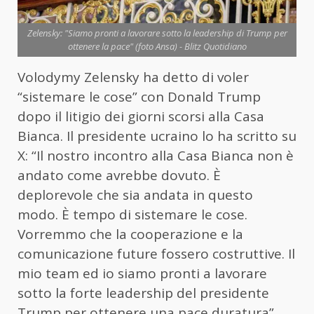
Zelensky: "Siamo pronti a lavorare sotto la leadership di Trump per
ottenere la pace" (foto Ansa) - Blitz Quotidiano
Volodymy Zelensky ha detto di voler
“sistemare le cose” con Donald Trump
dopo il litigio dei giorni scorsi alla Casa
Bianca. Il presidente ucraino lo ha scritto su
X: “Il nostro incontro alla Casa Bianca non è
andato come avrebbe dovuto. È
deplorevole che sia andata in questo
modo. È tempo di sistemare le cose.
Vorremmo che la cooperazione e la
comunicazione future fossero costruttive. Il
mio team ed io siamo pronti a lavorare
sotto la forte leadership del presidente
Trump per ottenere una pace duratura”.