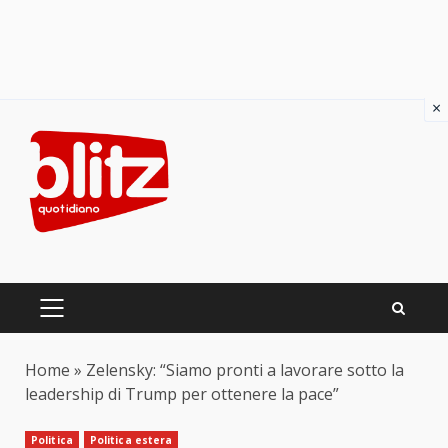
×
Skip
to
content
PRIMARY
MENU
Home
»
Zelensky: “Siamo pronti a lavorare sotto la
leadership di Trump per ottenere la pace”
Politica
Politica estera