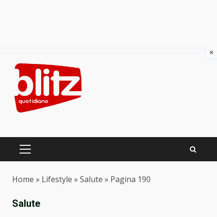
×
Skip
to
content
PRIMARY
MENU
Home
»
Lifestyle
»
Salute
»
Pagina 190
Salute