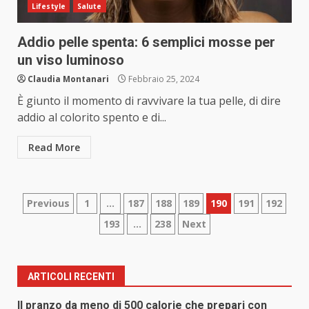
Lifestyle
Salute
Addio pelle spenta: 6 semplici mosse per
un viso luminoso
Claudia Montanari
Febbraio 25, 2024
È giunto il momento di ravvivare la tua pelle, di dire
addio al colorito spento e di...
Read More
Paginazione
Previous
1
…
187
188
189
190
191
192
193
…
238
Next
degli
articoli
ARTICOLI RECENTI
Il pranzo da meno di 500 calorie che prepari con