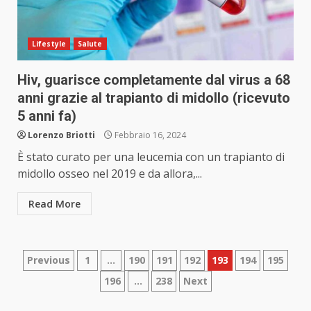
Lifestyle
Salute
Hiv, guarisce completamente dal virus a 68
anni grazie al trapianto di midollo (ricevuto
5 anni fa)
Lorenzo Briotti
Febbraio 16, 2024
È stato curato per una leucemia con un trapianto di
midollo osseo nel 2019 e da allora,...
Read More
Paginazione
Previous
1
…
190
191
192
193
194
195
196
…
238
Next
degli