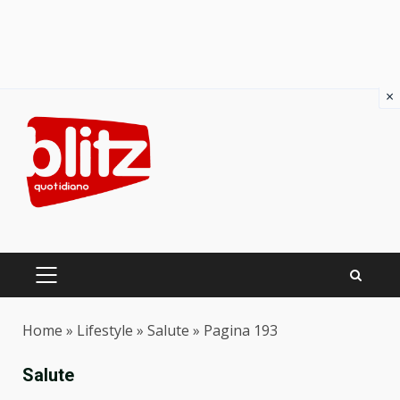
×
Skip
to
content
PRIMARY
MENU
Home
»
Lifestyle
»
Salute
»
Pagina 193
Salute