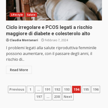
Lifestyle
Salute
Ciclo irregolare e PCOS legati a rischio
maggiore di diabete e colesterolo alto
Claudia Montanari
Febbraio 7, 2024
I problemi legati alla salute riproduttiva femminile
possono aumentare, con il passare degli anni, il
rischio di...
Read More
Paginazione
Previous
1
…
191
192
193
194
195
196
197
…
238
Next
degli