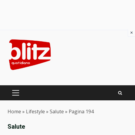
×
Skip
to
content
PRIMARY
MENU
Home
»
Lifestyle
»
Salute
»
Pagina 194
Salute