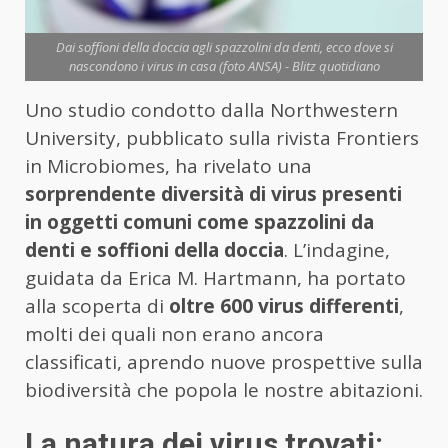
Dai soffioni della doccia agli spazzolini da denti, ecco dove si
nascondono i virus in casa (foto ANSA) - Blitz quotidiano
Uno studio condotto dalla Northwestern
University, pubblicato sulla rivista Frontiers
in Microbiomes, ha rivelato una
sorprendente diversità di virus presenti
in oggetti comuni come spazzolini da
denti e soffioni della doccia
. L’indagine,
guidata da Erica M. Hartmann, ha portato
alla scoperta di
oltre 600 virus differenti
,
molti dei quali non erano ancora
classificati, aprendo nuove prospettive sulla
biodiversità che popola le nostre abitazioni.
La natura dei virus trovati: