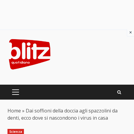
×
Skip
to
content
PRIMARY
MENU
Home
»
Dai soffioni della doccia agli spazzolini da
denti, ecco dove si nascondono i virus in casa
Scienza