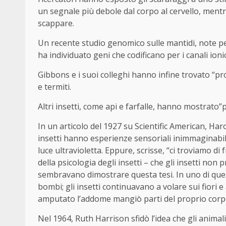
un segnale più debole dal corpo al cervello, mentre
scappare.
Un recente studio genomico sulle mantidi, note p
ha individuato geni che codificano per i canali ionic
Gibbons e i suoi colleghi hanno infine trovato “pr
e termiti.
Altri insetti, come api e farfalle, hanno mostrato”p
In un articolo del 1927 su Scientific American, Har
insetti hanno esperienze sensoriali inimmaginabil
luce ultravioletta. Eppure, scrisse, “ci troviamo di 
della psicologia degli insetti – che gli insetti no
sembravano dimostrare questa tesi. In uno di questi
bombi; gli insetti continuavano a volare sui fiori e a
amputato l’addome mangiò parti del proprio corpo 
Nel 1964, Ruth Harrison sfidò l’idea che gli animal