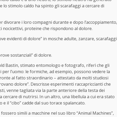
 lo stimolo caldo ha spinto gli scarafaggi a cercare di
er divorare i loro compagni durante e dopo l’accoppiamento
i nocicettivi, proteine ​​che rispondono al dolore.
ove evidenti di dolore” in mosche adulte, zanzare, scarafaggi
rove sostanziali” di dolore.
old Bastin, stimato entomologo e fotografo, riferì che gli
i per l’uomo: le formiche, ad esempio, possono vedere la
fronte al fatto straordinario – attestato da molti studiosi
n provano dolore”. Descrisse esperimenti raccapriccianti che
, venne tagliata via la parte anteriore della testa dei
 cercare di nutrirsi. In un altro, una libellula a cui era stato
e il “cibo” cadde dal suo torace spalancato.
i fossero simili a macchine nel suo libro “Animal Machines”,