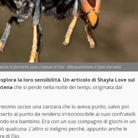
nche le formiche sono creature di Dio - Blitzquotidiano.it (foto dal web)
plora la loro sensibilità. Un articolo di Shayla Love sul
catena
che si perde nella notte dei tempi, originata dal
tianesimo uccise una zanzara che lo aveva punto, salvo poi
erto al punto da rendersi irriconoscibile ai suoi confratelli.
ando era bambino. Era con un suo compagno di giochi in un
ciò qualcuna. L’altro si indigno perché, appunto anche le
e di Dio.