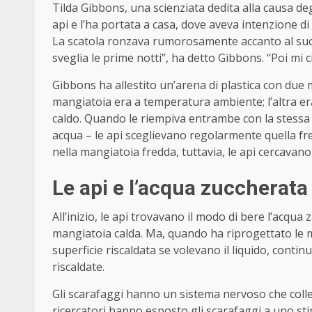
Tilda Gibbons, una scienziata dedita alla causa deg
api e l’ha portata a casa, dove aveva intenzione d
La scatola ronzava rumorosamente accanto al suo l
sveglia le prime notti”, ha detto Gibbons. “Poi mi c
Gibbons ha allestito un’arena di plastica con due
mangiatoia era a temperatura ambiente; l’altra era
caldo. Quando le riempiva entrambe con la stessa a
acqua – le api sceglievano regolarmente quella f
nella mangiatoia fredda, tuttavia, le api cercavano 
Le api e l’acqua zuccherata
All’inizio, le api trovavano il modo di bere l’acqua
mangiatoia calda. Ma, quando ha riprogettato le m
superficie riscaldata se volevano il liquido, contin
riscaldate.
Gli scarafaggi hanno un sistema nervoso che collega
ricercatori hanno esposto gli scarafaggi a uno st