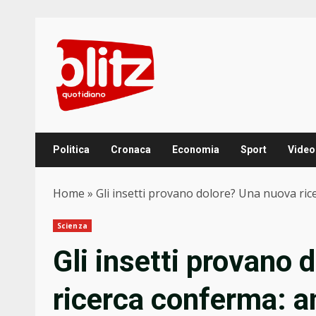
Skip
to
content
Politica
Cronaca
Economia
Sport
Video
Home
»
Gli insetti provano dolore? Una nuova ric
Scienza
Gli insetti provano
ricerca conferma: a