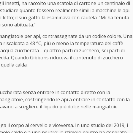
li insetti, ha raccolto una scatola di cartone un centinaio di
i studiare quanto fossero realmente simili a macchine le api.
etto; il suo gatto la esaminava con cautela. “Mi ha tenuta
i sono abituata.”
 mangiatoie per api, contrassegnate da un codice colore. Una
 riscaldata a 48 °C, più o meno la temperatura del caffè
cqua zuccherata – quattro parti di zucchero, sei parti di
redda. Quando Gibbons riduceva il contenuto di zucchero
quella calda.
 zuccherata senza entrare in contatto diretto con la
angiatoie, costringendo le api a entrare in contatto con la
uavano a scegliere il liquido più dolce nelle mangiatoie
 il corpo al cervello e viceversa. In uno studio del 2019, i
imolo caldo e a uno neutro; lo stimolo neutro ha generato