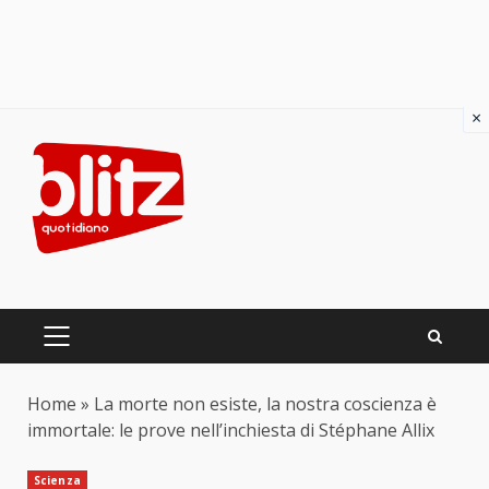
×
Skip
to
content
PRIMARY
MENU
Home
»
La morte non esiste, la nostra coscienza è
immortale: le prove nell’inchiesta di Stéphane Allix
Scienza