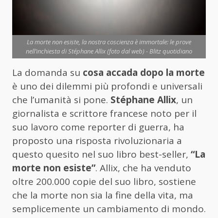
La morte non esiste, la nostra coscienza è immortale: le prove
nell’inchiesta di Stéphane Allix (foto dal web) - Blitz quotidiano
La domanda su
cosa accada dopo la morte
è uno dei dilemmi più profondi e universali
che l’umanità si pone.
Stéphane Allix
, un
giornalista e scrittore francese noto per il
suo lavoro come reporter di guerra, ha
proposto una risposta rivoluzionaria a
questo quesito nel suo libro best-seller,
“La
morte non esiste”
. Allix, che ha venduto
oltre 200.000 copie del suo libro, sostiene
che la morte non sia la fine della vita, ma
semplicemente un cambiamento di mondo.