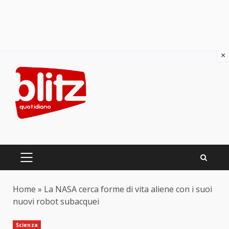
×
Skip
to
content
PRIMARY
MENU
Home
»
La NASA cerca forme di vita aliene con i suoi
nuovi robot subacquei
Scienza