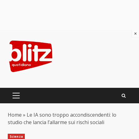
×
Skip
to
content
PRIMARY
MENU
Home
»
Le IA sono troppo accondiscendenti: lo
studio che lancia l’allarme sui rischi sociali
Scienza