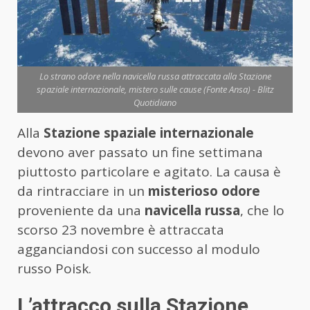
Lo strano odore nella navicella russa attraccata alla Stazione
spaziale internazionale, mistero sulle cause (Fonte Ansa) - Blitz
Quotidiano
Alla
Stazione spaziale internazionale
devono aver passato un fine settimana
piuttosto particolare e agitato. La causa è
da rintracciare in un
misterioso odore
proveniente da una
navicella russa
, che lo
scorso 23 novembre è attraccata
agganciandosi con successo al modulo
russo Poisk.
L’attracco sulla Stazione