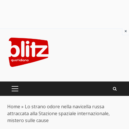
×
Skip
to
content
PRIMARY
MENU
Home
»
Lo strano odore nella navicella russa
attraccata alla Stazione spaziale internazionale,
mistero sulle cause