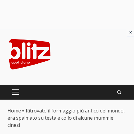
×
Skip
to
content
PRIMARY
MENU
Home
»
Ritrovato il formaggio più antico del mondo,
era spalmato su testa e collo di alcune mummie
cinesi