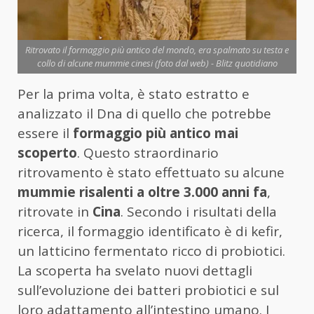
Ritrovato il formaggio più antico del mondo, era spalmato su testa e
collo di alcune mummie cinesi (foto dal web) - Blitz quotidiano
Per la prima volta, è stato estratto e
analizzato il Dna di quello che potrebbe
essere il
formaggio più antico mai
scoperto
. Questo straordinario
ritrovamento è stato effettuato su alcune
mummie risalenti a oltre 3.000 anni fa
,
ritrovate in
Cina
. Secondo i risultati della
ricerca, il formaggio identificato è di kefir,
un latticino fermentato ricco di probiotici.
La scoperta ha svelato nuovi dettagli
sull’evoluzione dei batteri probiotici e sul
loro adattamento all’intestino umano. I