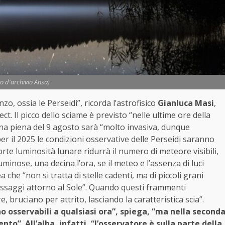
to d'archivio Ansa)
o, ossia le Perseidi”, ricorda l’astrofisico
Gianluca Masi
,
ct. Il picco dello sciame è previsto “nelle ultime ore della
Luna piena del 9 agosto sarà “molto invasiva, dunque
er il 2025 le condizioni osservative delle Perseidi saranno
te luminosità lunare ridurrà il numero di meteore visibili,
nose, una decina l’ora, se il meteo e l’assenza di luci
a che “non si tratta di stelle cadenti, ma di piccoli grani
passaggi attorno al Sole”. Quando questi frammenti
 bruciano per attrito, lasciando la caratteristica scia”.
o osservabili a qualsiasi ora”, spiega, “ma nella second
nto”. All’alba, infatti, “l’osservatore è sulla parte della