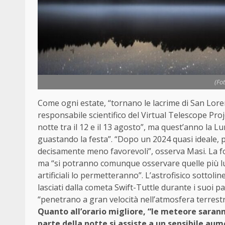
(Fo
Come ogni estate, “tornano le lacrime di San Lorenz
responsabile scientifico del Virtual Telescope Proje
notte tra il 12 e il 13 agosto”, ma quest’anno la 
guastando la festa”. “Dopo un 2024 quasi ideale, p
decisamente meno favorevoli”, osserva Masi. La for
ma “si potranno comunque osservare quelle più lumi
artificiali lo permetteranno”. L’astrofisico sottoline
lasciati dalla cometa Swift-Tuttle durante i suoi 
“penetrano a gran velocità nell’atmosfera terrestre,
Quanto all’orario migliore, “le meteore sarann
parte della notte si assiste a un sensibile aume