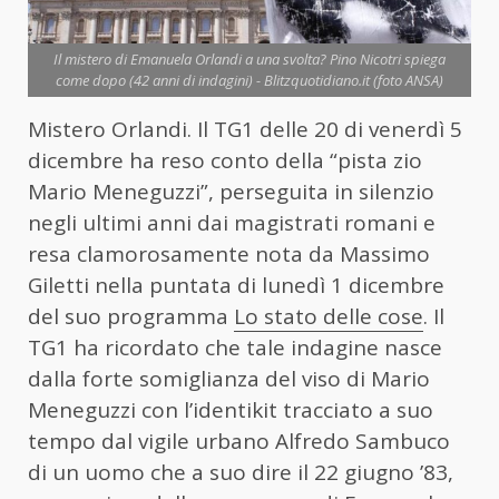
Il mistero di Emanuela Orlandi a una svolta? Pino Nicotri spiega
come dopo (42 anni di indagini) - Blitzquotidiano.it (foto ANSA)
Mistero Orlandi. Il TG1 delle 20 di venerdì 5
dicembre ha reso conto della “pista zio
Mario Meneguzzi”, perseguita in silenzio
negli ultimi anni dai magistrati romani e
resa clamorosamente nota da Massimo
Giletti nella puntata di lunedì 1 dicembre
del suo programma
Lo stato delle cose
. Il
TG1 ha ricordato che tale indagine nasce
dalla forte somiglianza del viso di Mario
Meneguzzi con l’identikit tracciato a suo
tempo dal vigile urbano Alfredo Sambuco
di un uomo che a suo dire il 22 giugno ’83,