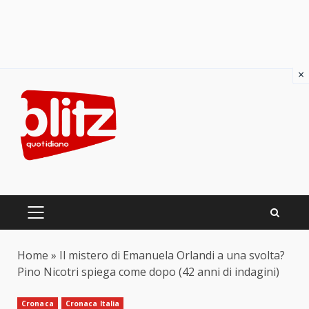
×
Skip
to
content
PRIMARY
MENU
Home
»
Il mistero di Emanuela Orlandi a una svolta?
Pino Nicotri spiega come dopo (42 anni di indagini)
Cronaca
Cronaca Italia