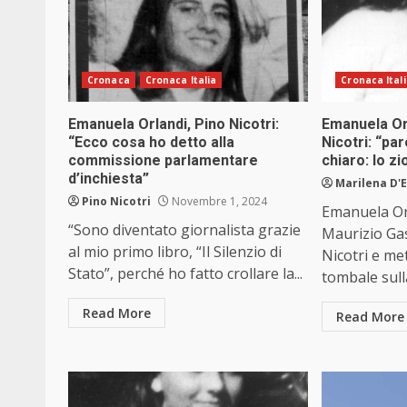
Cronaca
Cronaca Italia
Cronaca Ital
Emanuela Orlandi, Pino Nicotri:
Emanuela Orl
“Ecco cosa ho detto alla
Nicotri: “par
commissione parlamentare
chiaro: lo zi
d’inchiesta”
Marilena D'E
Pino Nicotri
Novembre 1, 2024
Emanuela Or
“Sono diventato giornalista grazie
Maurizio Gas
al mio primo libro, “Il Silenzio di
Nicotri e me
Stato”, perché ho fatto crollare la...
tombale sulla
Read More
Read More