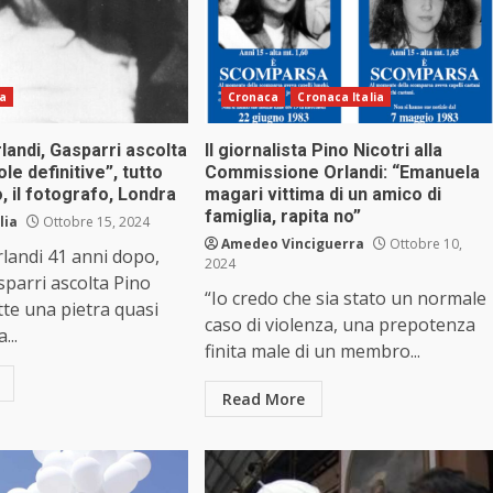
ia
Cronaca
Cronaca Italia
andi, Gasparri ascolta
Il giornalista Pino Nicotri alla
ole definitive”, tutto
Commissione Orlandi: “Emanuela
o, il fotografo, Londra
magari vittima di un amico di
famiglia, rapita no”
lia
Ottobre 15, 2024
Amedeo Vinciguerra
Ottobre 10,
landi 41 anni dopo,
2024
parri ascolta Pino
“Io credo che sia stato un normale
tte una pietra quasi
caso di violenza, una prepotenza
...
finita male di un membro...
Read More