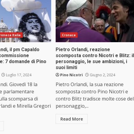
ronaca Italia
Cronaca
ndi, il pm Capaldo
Pietro Orlandi, reazione
a commissione
scomposta contro Nicotri e Blitz: il
e: 7 domande di Pino
personaggio, le sue ambizioni, i
suoi limiti
Luglio 17, 2024
Pino Nicotri
Giugno 2, 2024
ndi. Giovedì 18 la
Pietro Orlandi, la sua reazione
e parlamentare
scomposta contro Pino Nicotri e
sulla scomparsa di
contro Blitz tradisce molte cose del
andi e Mirella Gregori
personaggio,...
Read More