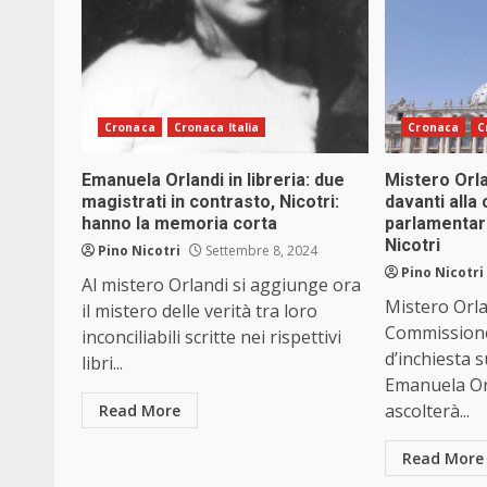
Cronaca
Cronaca Italia
Cronaca
C
Emanuela Orlandi in libreria: due
Mistero Orla
magistrati in contrasto, Nicotri:
davanti all
hanno la memoria corta
parlamentar
Nicotri
Pino Nicotri
Settembre 8, 2024
Pino Nicotri
Al mistero Orlandi si aggiunge ora
Mistero Orla
il mistero delle verità tra loro
Commission
inconciliabili scritte nei rispettivi
d’inchiesta 
libri...
Emanuela Orl
ascolterà...
Read More
Read More