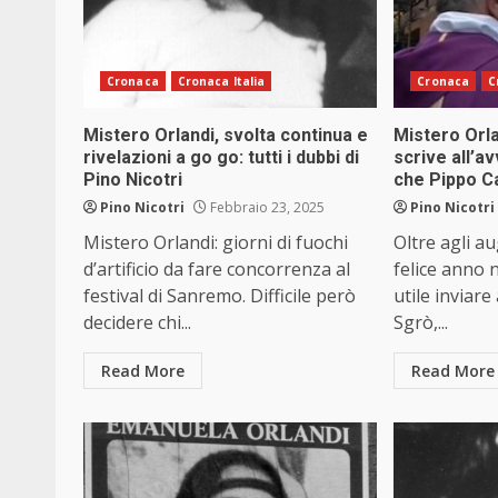
Cronaca
Cronaca Italia
Cronaca
C
Mistero Orlandi, svolta continua e
Mistero Orla
rivelazioni a go go: tutti i dubbi di
scrive all’a
Pino Nicotri
che Pippo Ca
Pino Nicotri
Febbraio 23, 2025
Pino Nicotri
Mistero Orlandi: giorni di fuochi
Oltre agli a
d’artificio da fare concorrenza al
felice anno 
festival di Sanremo. Difficile però
utile inviare
decidere chi...
Sgrò,...
Read More
Read More