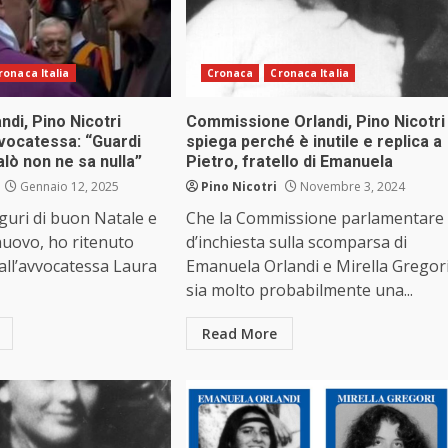
ronaca Italia
Cronaca
Cronaca Italia
ndi, Pino Nicotri
Commissione Orlandi, Pino Nicotri
vvocatessa: “Guardi
spiega perché è inutile e replica a
lò non ne sa nulla”
Pietro, fratello di Emanuela
Gennaio 12, 2025
Pino Nicotri
Novembre 3, 2024
uguri di buon Natale e
Che la Commissione parlamentare
nuovo, ho ritenuto
d’inchiesta sulla scomparsa di
 all’avvocatessa Laura
Emanuela Orlandi e Mirella Gregor
sia molto probabilmente una...
Read More