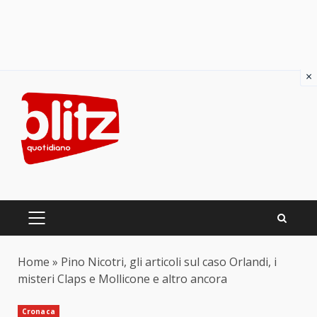
×
Skip
to
content
PRIMARY
MENU
Home
»
Pino Nicotri, gli articoli sul caso Orlandi, i
misteri Claps e Mollicone e altro ancora
Cronaca