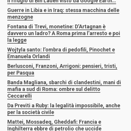
Il rifugio di Bin Laden visto da Google Earth…
Guerre in Libia e in Iraq: stessa macchina delle
menzogne
Fontana di Trevi, monetine: D’Artagnan è
davvero un ladro? A Roma prima l’arresto e poi
la legge
Wojtyla santo: l’ombra di pedofili, Pinochet e
Emanuela Orlandi
Berlusconi, Franzoni, Arrigoni: pensieri, tristi,
per Pasqua
Banda Magliana, sbarchi di clandestini, mani di
mafia a sud di Roma: ombre sul delitto
Ceccarelli
Da Previti a Ruby: la legalità impossibile, anche
per la società civile
Mattei, Mossadeq, Gheddafi: Francia e
Inghilterra ebbre di petrolio che uccide