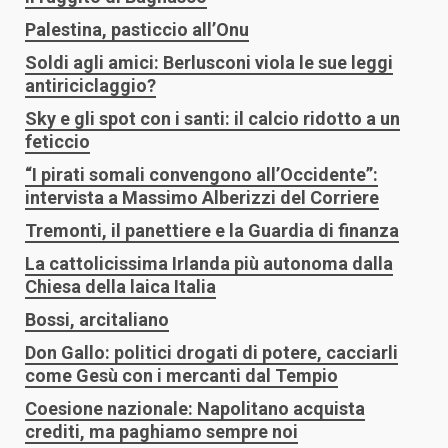
Palestina, pasticcio all’Onu
Soldi agli amici: Berlusconi viola le sue leggi
antiriciclaggio?
Sky e gli spot con i santi: il calcio ridotto a un
feticcio
“I pirati somali convengono all’Occidente”:
intervista a Massimo Alberizzi del Corriere
Tremonti, il panettiere e la Guardia di finanza
La cattolicissima Irlanda più autonoma dalla
Chiesa della laica Italia
Bossi, arcitaliano
Don Gallo: politici drogati di potere, cacciarli
come Gesù con i mercanti dal Tempio
Coesione nazionale: Napolitano acquista
crediti, ma paghiamo sempre noi