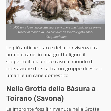
14.400 anni fa in una grotta ligure un cane e una famiglia. Le prime
tracce al mondo di una convivenza speciale (foto Ansa-
Blitzquotidiano)
Le più antiche tracce della convivenza fra
uomo e cane: in una grotta ligure il
scoperto il più antico caso al mondo di
interazione diretta tra un gruppo di esseri
umani e un cane domestico.
Nella Grotta della Bàsura a
Toirano (Savona)
Le impronte fossili rinvenute nella Grotta