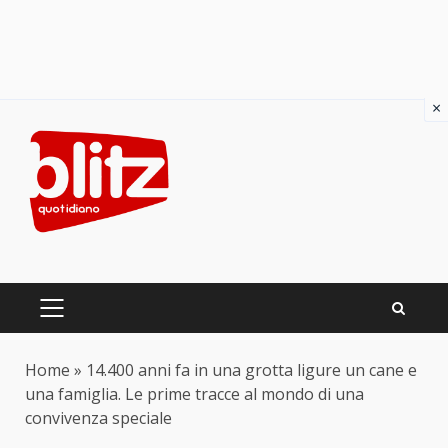
×
Skip
to
content
PRIMARY
MENU
Home
»
14.400 anni fa in una grotta ligure un cane e
una famiglia. Le prime tracce al mondo di una
convivenza speciale