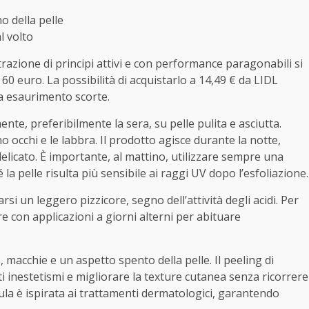
o della pelle
l volto
zione di principi attivi e con performance paragonabili si
i 60 euro. La possibilità di acquistarlo a 14,49 € da LIDL
 a esaurimento scorte.
mente, preferibilmente la sera, su pelle pulita e asciutta.
 occhi e le labbra. Il prodotto agisce durante la notte,
icato. È importante, al mattino, utilizzare sempre una
a pelle risulta più sensibile ai raggi UV dopo l’esfoliazione.
i un leggero pizzicore, segno dell’attività degli acidi. Per
iare con applicazioni a giorni alterni per abituare
 macchie e un aspetto spento della pelle. Il peeling di
i inestetismi e migliorare la texture cutanea senza ricorrere
ula è ispirata ai trattamenti dermatologici, garantendo