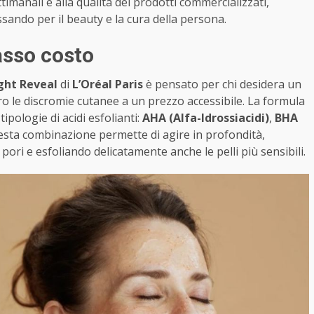
ttimanali e alla qualità dei prodotti commercializzati,
ssando per il beauty e la cura della persona.
asso costo
ght Reveal
di
L’Oréal Paris
è pensato per chi desidera un
ro le discromie cutanee a un prezzo accessibile. La formula
ipologie di acidi esfolianti:
AHA (Alfa-Idrossiacidi)
,
BHA
esta combinazione permette di agire in profondità,
pori e esfoliando delicatamente anche le pelli più sensibili.