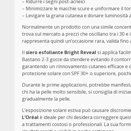
– Ridurre i segni post-acneici
– Minimizzare le macchie scure e uniformare il ton
– Levigare la grana cutanea e donare luminosità a
Normalmente un prodotto con una simile concentra
trova sul mercato a prezzi che oscillano tra i 30 e 
rappresenta quindi un’occasione rara, valida fino
Il
siero esfoliante Bright Reveal
si applica facil
Bastano 2-3 gocce da stendere evitando il contorno
garantendo un rinnovamento cutaneo efficace e del
protezione solare con SPF 30+ o superiore, poiché l
Durante le prime applicazioni, potrebbe manifestars
chi ha la pelle molto sensibile, si consiglia di iniz
gradualmente la pelle.
L’esposizione solare estiva può causare discromie,
L’Oréal
è ideale per chi desidera correggere quest
a trattamenti costosi o professionali. La sua form