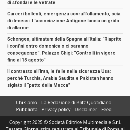
di sfondare le vetrate
Carceri bollenti, emergenza sovraffollamento, scia
di decessi. L’associazione Antigone lancia un grido
di allarme
Schengen, ultimatum della Spagna all’Italia: “Riaprite
i confini entro domenica o ci saranno
conseguenze”. Palazzo Chigi: “Controlli in vigore
fino al 15 agosto”
Il contrasto all’Iran, le falle nella sicurezza Usa:
perché Turchia, Arabia Saudita e Pakistan hanno
siglato il “patto della Mecca”
Chi siamo
La Redazione di Blitz Quotidiano
Pubblicità
Privacy policy
Disclaimer
Feed
Copyright 2025 © Società Editrice Multimediale S.r.l.
Testata Giornalistica registrata al Tribunale di Roma al