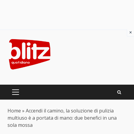
×
Skip
to
content
PRIMARY
MENU
Home
»
Accendi il camino, la soluzione di pulizia
multiuso è a portata di mano: due benefici in una
sola mossa