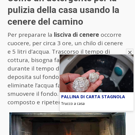
pulizia della casa usando la
cenere del camino
Per preparare la
lisciva di cenere
occorre
cuocere, per circa 3 ore, un chilo di cenere
e 5 litri d’acqua. Trascorso il tempo di
cottura, bisogna far riposare il composto e,
durante il tempo di riposo, la cenere si
deposita sul fondo e, con un mestolo,
eliminate l’acqua facendo attenzione a non
smuovere il fondo. Fate riposare ancora il
PALLINA DI CARTA STAGNOLA
composto e ripetere l’operazione.
Trucco a casa