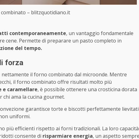
 combinato – blitzquotidiano.it
iatti contemporaneamente
, un vantaggio fondamentale
re cene. Permette di preparare un pasto completo in
zione del tempo.
di forza
ue nettamente il forno combinato dal microonde. Mentre
ecchi, il forno combinato offre risultati molto più
e e caramellare
, è possibile ottenere una crosticina dorata
er chi ama la cucina gourmet.
 convezione garantisce torte e biscotti perfettamente lievitati
non uniformi.
 più efficienti rispetto ai forni tradizionali. La loro capacità
ridotti consente di
risparmiare energia
, un aspetto sempr