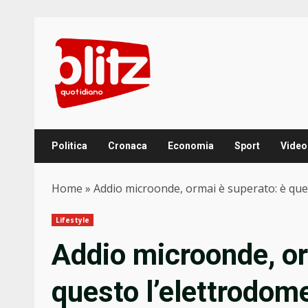
Skip
to
content
Politica
Cronaca
Economia
Sport
Video
Home
»
Addio microonde, ormai è superato: è ques
Lifestyle
Addio microonde, or
questo l’elettrodome