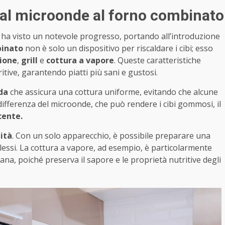
 dal microonde al forno combinato
ci ha visto un notevole progresso, portando all’introduzione
binato
non è solo un dispositivo per riscaldare i cibi; esso
ione
,
grill
e
cottura a vapore
. Queste caratteristiche
ive, garantendo piatti più sani e gustosi.
lda
che assicura una cottura uniforme, evitando che alcune
ifferenza del microonde, che può rendere i cibi gommosi, il
cente.
lità
. Con un solo apparecchio, è possibile preparare una
plessi. La cottura a vapore, ad esempio, è particolarmente
a, poiché preserva il sapore e le proprietà nutritive degli