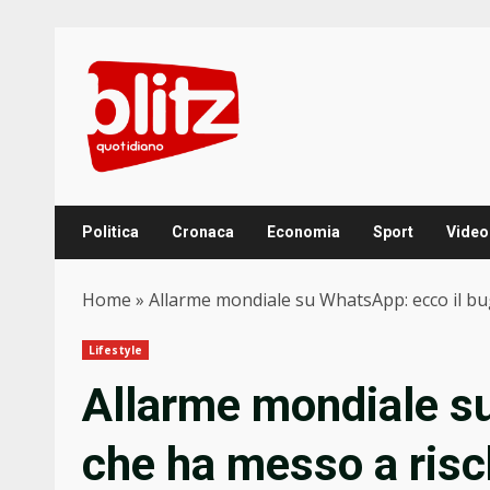
Skip
to
content
Politica
Cronaca
Economia
Sport
Video
Home
»
Allarme mondiale su WhatsApp: ecco il bug 
Lifestyle
Allarme mondiale s
che ha messo a risch