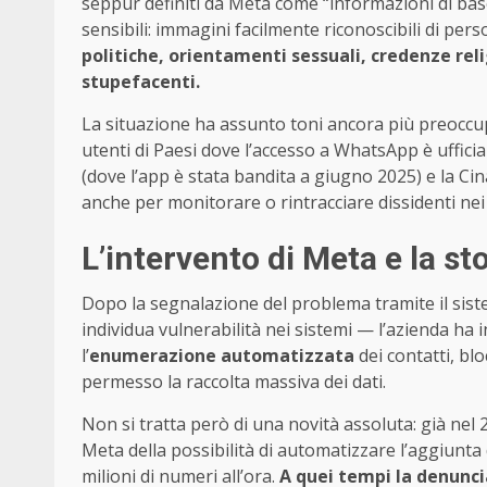
seppur definiti da Meta come “informazioni di bas
sensibili: immagini facilmente riconoscibili di pers
politiche, orientamenti sessuali, credenze reli
stupefacenti.
La situazione ha assunto toni ancora più preoccupa
utenti di Paesi dove l’accesso a WhatsApp è ufficia
(dove l’app è stata bandita a giugno 2025) e la Ci
anche per monitorare o rintracciare dissidenti nei
L’intervento di Meta e la sto
Dopo la segnalazione del problema tramite il sis
individua vulnerabilità nei sistemi — l’azienda ha 
l’
enumerazione automatizzata
dei contatti, bl
permesso la raccolta massiva dei dati.
Non si tratta però di una novità assoluta: già nel
Meta della possibilità di automatizzare l’aggiunta 
milioni di numeri all’ora.
A quei tempi la denuncia