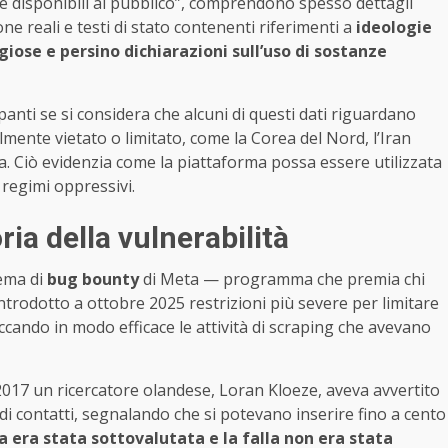
e disponibili al pubblico”, comprendono spesso dettagli
one reali e testi di stato contenenti riferimenti a
ideologie
giose e persino dichiarazioni sull’uso di sostanze
nti se si considera che alcuni di questi dati riguardano
lmente vietato o limitato, come la Corea del Nord, l’Iran
na. Ciò evidenzia come la piattaforma possa essere utilizzata
 regimi oppressivi.
ria della vulnerabilità
tema di
bug bounty
di Meta — programma che premia chi
introdotto a ottobre 2025 restrizioni più severe per limitare
occando in modo efficace le attività di scraping che avevano
 2017 un ricercatore olandese, Loran Kloeze, aveva avvertito
di contatti, segnalando che si potevano inserire fino a cento
 era stata sottovalutata e la falla non era stata