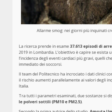
Allarme smog: nei giorni più inquinati cre
La ricerca prende in esame
37.613 episodi di ar
2019 in Lombardia. L’obiettivo è capire se esista u
l’incidenza degli eventi cardiaci più gravi, quelli
immediato dei soccorsi.
Il team del Politecnico ha incrociato i dati clinici
il rischio aumenti parallelamente ai valori degli i
Italia.
Tra tutti i parametri esaminati, due sostanze si d
le polveri sottili (PM10 e PM2.5)
.
Secondo la prima autrice dello studio,
Amruta Um