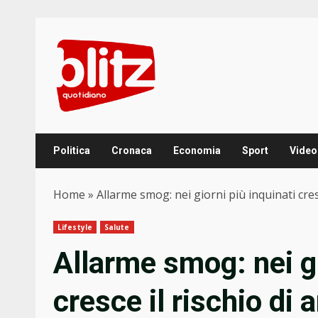
Skip
to
content
Politica
Cronaca
Economia
Sport
Video
Home
»
Allarme smog: nei giorni più inquinati cres
Lifestyle
Salute
Allarme smog: nei gi
cresce il rischio di 