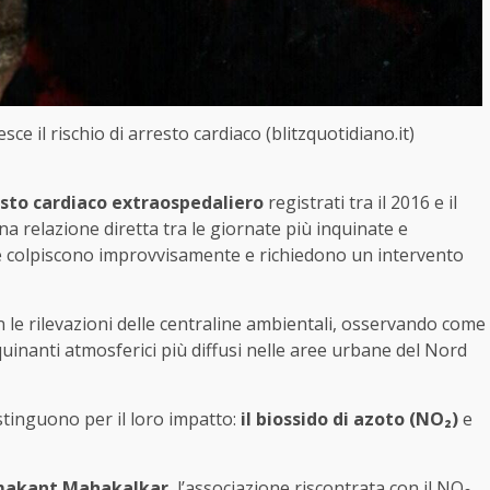
sce il rischio di arresto cardiaco (blitzquotidiano.it)
resto cardiaco extraospedaliero
registrati tra il 2016 e il
na relazione diretta tra le giornate più inquinate e
 che colpiscono improvvisamente e richiedono un intervento
 con le rilevazioni delle centraline ambientali, osservando come
nquinanti atmosferici più diffusi nelle aree urbane del Nord
istinguono per il loro impatto:
il biossido di azoto (NO₂)
e
akant Mahakalkar
, l’associazione riscontrata con il NO₂