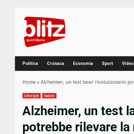
Skip
to
content
Politica
Cronaca
Economia
Sport
Video
Home
»
Alzheimer, un test laser rivoluzionario pot
Lifestyle
Salute
Alzheimer, un test l
potrebbe rilevare la