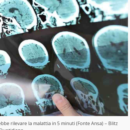
bbe rilevare la malattia in 5 minuti (Fonte Ansa) – Blitz