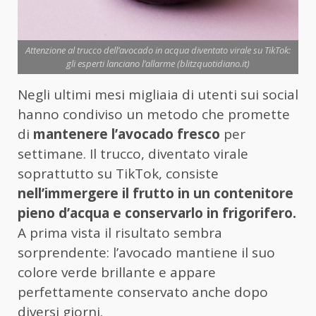
Attenzione al trucco dell’avocado in acqua diventato virale su TikTok:
gli esperti lanciano l’allarme (blitzquotidiano.it)
Negli ultimi mesi migliaia di utenti sui social
hanno condiviso un metodo che promette
di
mantenere l’avocado fresco
per
settimane. Il trucco, diventato virale
soprattutto su TikTok, consiste
nell’immergere il frutto in un contenitore
pieno d’acqua e conservarlo in frigorifero.
A prima vista il risultato sembra
sorprendente: l’avocado mantiene il suo
colore verde brillante e appare
perfettamente conservato anche dopo
diversi giorni.