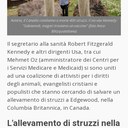
Aviaria, il Canada condanna a morte 400 struzzi. Il no-vax Kennedy:
"Salviamoli, magari troviamo un vaccino" (foto Ansa-
Blitzquotidiano)
Il segretario alla sanità Robert Fitzgerald
Kennedy e altri dirigenti Usa, tra cui
Mehmet Oz (amministratore dei Centri per
i Servizi Medicare e Medicaid) si sono uniti
ad una coalizione di attivisti per i diritti
degli animali, evangelisti cristiani e
populisti che stanno cercando di salvare un
allevamento di struzzi a Edgewood, nella
Columbia Britannica, in Canada.
L’allevamento di struzzi nella