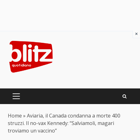
×
Skip
to
content
PRIMARY
MENU
Home
»
Aviaria, il Canada condanna a morte 400
struzzi. Il no-vax Kennedy: “Salviamoli, magari
troviamo un vaccino”