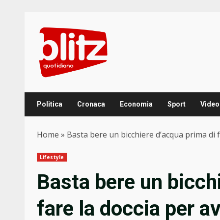
Skip
to
content
Politica
Cronaca
Economia
Sport
Video
Home
»
Basta bere un bicchiere d’acqua prima di fa
Lifestyle
Basta bere un bicch
fare la doccia per av