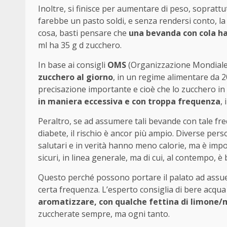
Inoltre, si finisce per aumentare di peso, soprattu
farebbe un pasto soldi, e senza rendersi conto, 
cosa, basti pensare che
una bevanda con cola ha
ml ha 35 g d zucchero.
In base ai consigli
OMS
(Organizzazione Mondiale 
zucchero al giorno
, in un regime alimentare da 20
precisazione importante e cioè che lo zucchero in
in maniera eccessiva e con troppa frequenza
,
Peraltro, se ad assumere tali bevande con tale f
diabete, il rischio è ancor più ampio. Diverse per
salutari e in verità hanno meno calorie, ma è im
sicuri, in linea generale, ma di cui, al contempo, 
Questo perché possono portare il palato ad assuefa
certa frequenza. L’esperto consiglia di bere acqua 
aromatizzare, con qualche fettina di limone
zuccherate sempre, ma ogni tanto.