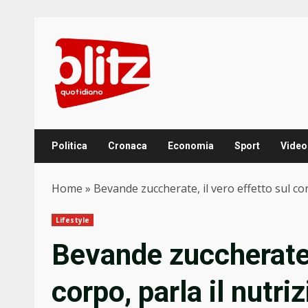
Skip
to
content
Politica
Cronaca
Economia
Sport
Video
Home
»
Bevande zuccherate, il vero effetto sul cor
Lifestyle
Bevande zuccherate, 
corpo, parla il nutri