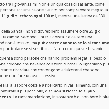
tto tra i giovanissimi. Non è un qualcosa di saziante, come
la persone assume calorie. Giusto per comprendere meglio la
 11 g di zucchero ogni 100 ml,
mentre una lattina da 330
della Sanità), non si dovrebbero assumere oltre
25 g di
00 calorie. Secondo il nutrizionista, c’è da fare una
 sé non è tossico, ma
può essere dannoso se lo si consum
 in particolare se si sostituisce l’acqua con queste bevande.
requenza sono persone che hanno problemi legati al peso o
sone credono che bevande con zero zuccheri o light siano più
portante ricordare che contengono edulcoranti che sono
è bene non fare un uso eccessivo.
rsi al sapore dolce e a ricercarlo in vari alimenti, con una
naturale il più possibile,
e se non si riesce la si può
/menta
. La raccomandazione, in sostanza è di non bere bibit