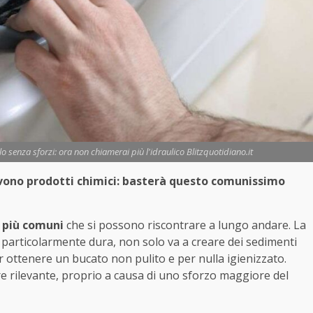
rlo senza sforzi: ora non chiamerai più l'idraulico Blitzquotidiano.it
ervono prodotti chimici: basterà questo comunissimo
i più comuni
che si possono riscontrare a lungo andare. La
particolarmente dura, non solo va a creare dei sedimenti
ar ottenere un bucato non pulito e per nulla igienizzato.
re rilevante, proprio a causa di uno sforzo maggiore del