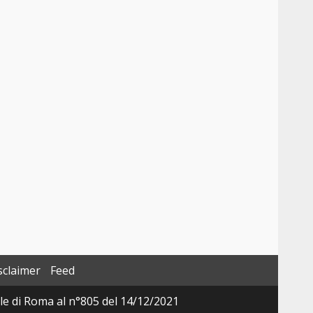
sclaimer
Feed
ale di Roma al n°805 del 14/12/2021