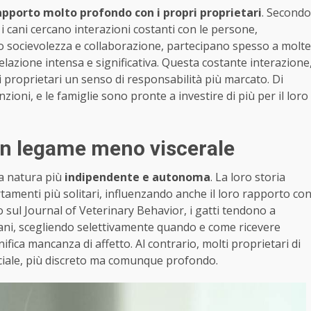
apporto molto profondo con i propri proprietari
. Secondo
i cani cercano interazioni costanti con le persone,
oro socievolezza e collaborazione, partecipano spesso a molte
relazione intensa e significativa. Questa costante interazione
i proprietari un senso di responsabilità più marcato. Di
ioni, e le famiglie sono pronte a investire di più per il loro
 un legame meno viscerale
a natura più
indipendente e autonoma
. La loro storia
ortamenti più solitari, influenzando anche il loro rapporto co
 sul Journal of Veterinary Behavior, i gatti tendono a
cani, scegliendo selettivamente quando e come ricevere
fica mancanza di affetto. Al contrario, molti proprietari di
eciale, più discreto ma comunque profondo.