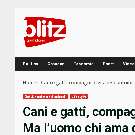
Skip
to
content
Politica
Cronaca
Economia
Sport
Video
Home
»
Cani e gatti, compagni di vita insostituibil
Gatti, cani e altri animali
Lifestyle
Cani e gatti, compagn
Ma l’uomo chi ama d