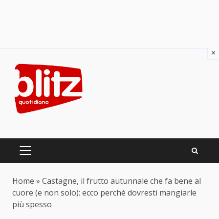
×
Skip
to
content
PRIMARY
MENU
Home
»
Castagne, il frutto autunnale che fa bene al
cuore (e non solo): ecco perché dovresti mangiarle
più spesso